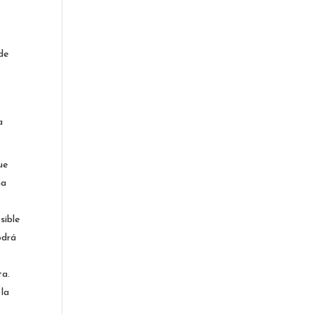
 de
a
ue
na
sible
odrá
ta.
 la