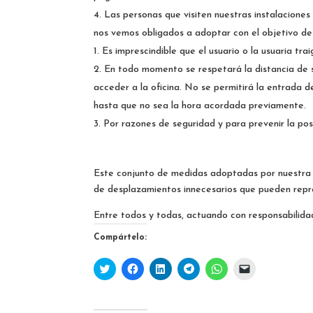
Las personas que visiten nuestras instalaciones
nos vemos obligados a adoptar con el objetivo de
Es imprescindible que el usuario o la usuaria tra
En todo momento se respetará la distancia de s
acceder a la oficina. No se permitirá la entrada d
hasta que no sea la hora acordada previamente.
Por razones de seguridad y para prevenir la posi
Este conjunto de medidas adoptadas por nuestra co
de desplazamientos innecesarios que pueden repre
Entre todos y todas, actuando con responsabilid
Compártelo:
H
H
H
H
H
H
a
a
a
a
a
a
z
z
z
z
z
z
c
c
c
c
c
c
l
l
l
l
l
l
i
i
i
i
i
i