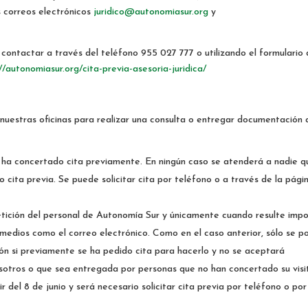
s correos electrónicos
juridico@autonomiasur.org
y
 contactar a través del teléfono 955 027 777 o utilizando el formulario
//autonomiasur.org/cita-previa-asesoria-juridica/
r nuestras oficinas para realizar una consulta o entregar documentación 
:
 se ha concertado cita previamente. En ningún caso se atenderá a nadie q
o cita previa. Se puede solicitar cita por teléfono o a través de la pági
tición del personal de Autonomía Sur y únicamente cuando resulte impo
medios como el correo electrónico. Como en el caso anterior, sólo se p
ón si previamente se ha pedido cita para hacerlo y no se aceptará
sotros o que sea entregada por personas que no han concertado su visi
ir del 8 de junio y será necesario solicitar cita previa por teléfono o por