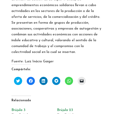
emprendimientos económicos solidarios llevan a cabo
actividades en los sectores de la producción o de la
oferta de servicios, de la comercialización y del crédito.
Se presentan en forma de grupos de producción,
asociaciones, cooperativas y empresas de autogestión y
combinan sus actividades económicas con acciones de
índole educativa y cultural, valorando el sentido de la
comunidad de trabajo y el compromiso con la
colectividad social en la cual se insertan.
Fuente: Luiz Inácio Gaiger
Compártelo:
H
H
H
H
H
H
a
a
a
a
a
a
z
z
z
z
z
z
c
c
c
c
c
c
l
l
l
l
l
l
i
i
i
i
i
i
c
c
c
c
c
c
Relacionado
p
p
p
p
p
p
a
a
a
a
a
a
r
r
r
r
r
r
Brújula 3
Brújula 23
a
a
a
a
a
a