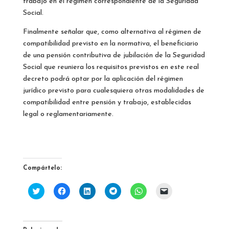
trabajo en el régimen correspondiente de la Seguridad
Social.
Finalmente señalar que, como alternativa al régimen de
compatibilidad previsto en la normativa, el beneficiario
de una pensión contributiva de jubilación de la Seguridad
Social que reuniera los requisitos previstos en este real
decreto podrá optar por la aplicación del régimen
jurídico previsto para cualesquiera otras modalidades de
compatibilidad entre pensión y trabajo, establecidas
legal o reglamentariamente.
Compártelo:
H
H
H
H
H
H
a
a
a
a
a
a
z
z
z
z
z
z
c
c
c
c
c
c
l
l
l
l
l
l
i
i
i
i
i
i