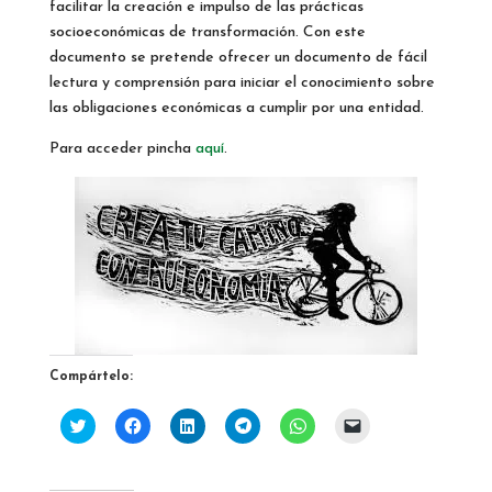
facilitar la creación e impulso de las prácticas
socioeconómicas de transformación. Con este
documento se pretende ofrecer un documento de fácil
lectura y comprensión para iniciar el conocimiento sobre
las obligaciones económicas a cumplir por una entidad.
Para acceder pincha
aquí
.
Compártelo:
H
H
H
H
H
H
a
a
a
a
a
a
z
z
z
z
z
z
c
c
c
c
c
c
l
l
l
l
l
l