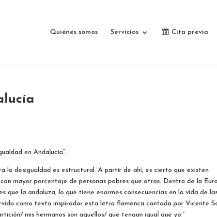
Quiénes somos
Servicios
Cita previa
alucía
gualdad en Andalucía”.
a la desigualdad es estructural. A partir de ahí, es cierto que existen
, con mayor porcentaje de personas pobres que otras. Dentro de la Eur
s que la andaluza, lo que tiene enormes consecuencias en la vida de la
rvido como texto inspirador esta letra flamenca cantada por Vicente S
rtición/ mis hermanos son aquellos/ que tengan igual que yo.”