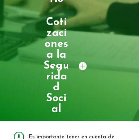
Coti
zaci
ones
a la
Segu
rida
d
Soci
al
q
Es importante tener en cuenta de