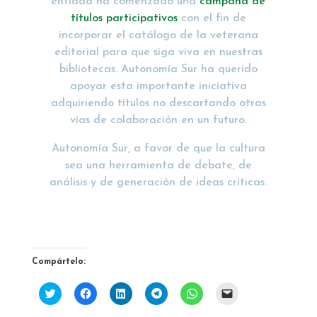
entidad ha comenzado una
campaña de
títulos participativos
con el fin de
incorporar el catálogo de la veterana
editorial para que siga viva en nuestras
bibliotecas. Autonomía Sur ha querido
apoyar esta importante iniciativa
adquiriendo títulos no descartando otras
vías de colaboración en un futuro.
Autonomía Sur, a favor de que la cultura
sea una herramienta de debate, de
análisis y de generación de ideas críticas.
Compártelo:
H
H
H
H
H
H
a
a
a
a
a
a
z
z
z
z
z
z