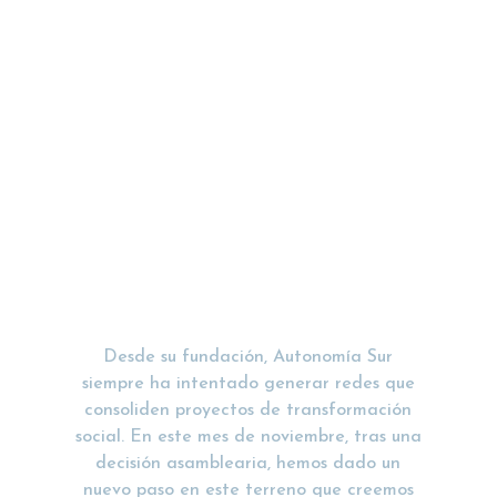
Autonomía Sur
adquiere títulos
participativos para
apoyar una segunda
época de Edicions
Bellaterra.
Desde su fundación, Autonomía Sur
siempre ha intentado generar redes que
consoliden proyectos de transformación
social. En este mes de noviembre, tras una
decisión asamblearia, hemos dado un
nuevo paso en este terreno que creemos