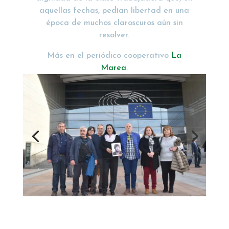
aquellas fechas, pedían libertad en una
época de muchos claroscuros aún sin
resolver.
Más en el periódico cooperativo
La
Marea
.