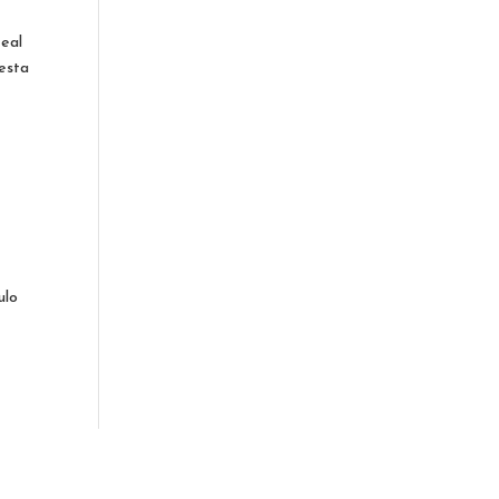
Real
 esta
ulo